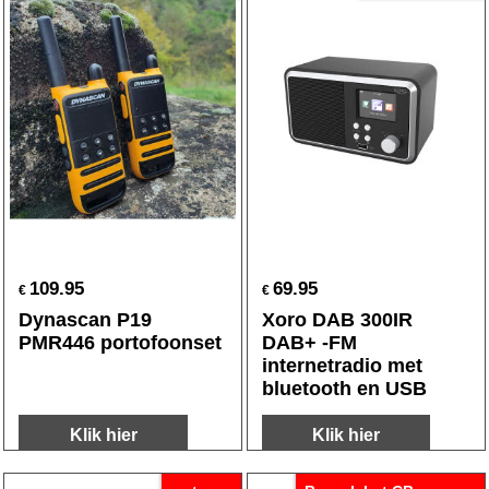
109.95
69.95
€
€
Dynascan P19
Xoro DAB 300IR
PMR446 portofoonset
DAB+ -FM
internetradio met
bluetooth en USB
Klik hier
Klik hier