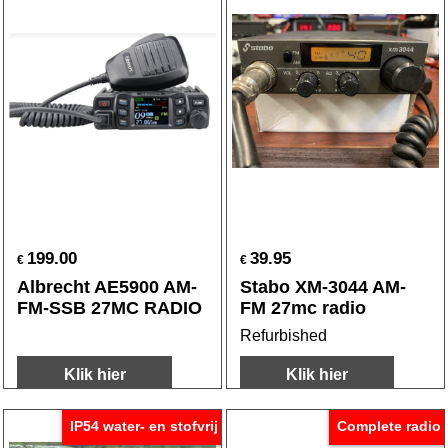
199.00
39.95
€
€
Albrecht AE5900 AM-
Stabo XM-3044 AM-
FM-SSB 27MC RADIO
FM 27mc radio
Refurbished
Klik hier
Klik hier
IP54 water- en stofvrij
Complete radio