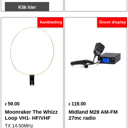
Klik hier
Aanbieding
Groot display
59.00
119.00
€
€
Moonraker The Whizz
Midland M28 AM-FM
Loop VH1- HF/VHF
27mc radio
TX 14-50MHz