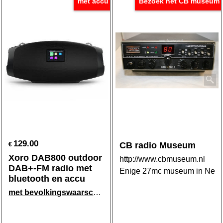
met accu
Bezoek het CB museum
129.00
CB radio Museum
€
Xoro DAB800 outdoor
http://www.cbmuseum.nl
DAB+-FM radio met
Enige 27mc museum in Neder
bluetooth en accu
met bevolkingswaarschuwing
via DAB-signaal