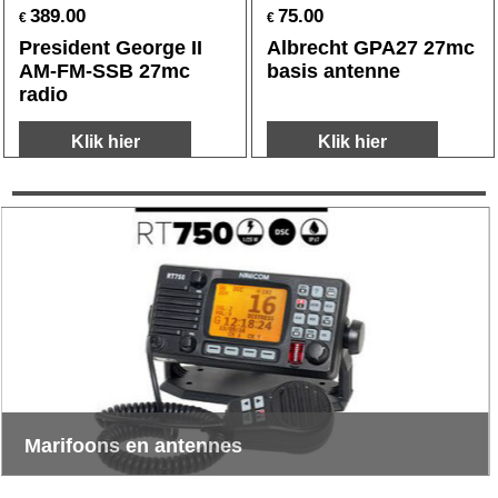
389.00
75.00
€
€
President George II
Albrecht GPA27 27mc
AM-FM-SSB 27mc
basis antenne
radio
Klik hier
Klik hier
Marifoons en antennes
Vaste en hand marifoons met ATIS