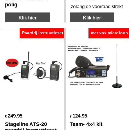
polig
zolang de voorraad strekt
Klik hier
Klik hier
Paardrij instructieset
met vox microfoon
249.95
124.95
€
€
Stageline ATS-20
Team- 4x4 kit