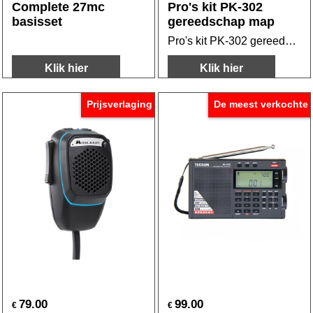
Complete 27mc
Pro's kit PK-302
basisset
gereedschap map
Pro's kit PK-302 gereedschap map
Klik hier
Klik hier
Prijsverlaging
De meest verkochte
79.00
99.00
€
€