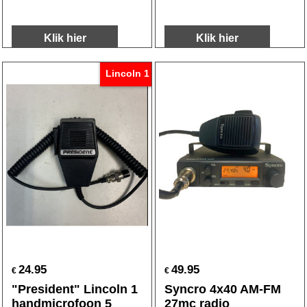
Klik hier
Klik hier
Lincoln 1
24.95
49.95
€
€
"President" Lincoln 1
Syncro 4x40 AM-FM
handmicrofoon 5
27mc radio