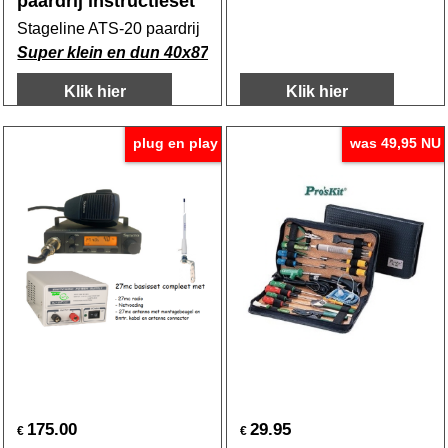
paardrij instructieset
Stageline ATS-20 paardrij instructieset
Super klein en dun 40x87x12mm
Klik hier
Klik hier
plug en play
was 49,95 NU
175.00
29.95
€
€