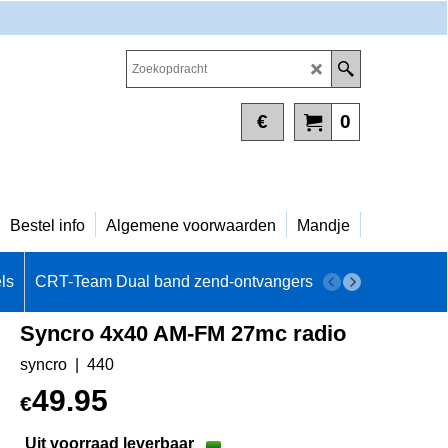
€
0
Bestel info
Algemene voorwaarden
Mandje
ls
CRT-Team Dual band zend-ontvangers
DAB+ - INTERN
Syncro 4x40 AM-FM 27mc radio
syncro
440
49.95
€
Uit voorraad leverbaar