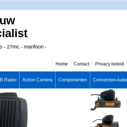
 uw
alist
o - 27mc - marifoon -
Home
Contact
Privacy beleid
CB Radio
Action Camera
Componenten
Connectors-kabe