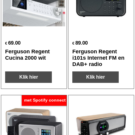
69.00
89.00
€
€
Ferguson Regent
Ferguson Regent
Cucina 2000 wit
i101s Internet FM en
DAB+ radio
Klik hier
Klik hier
met Spotify connect