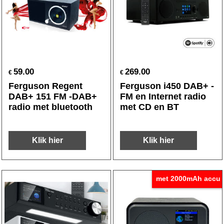
59.00
269.00
€
€
Ferguson Regent
Ferguson i450 DAB+ -
DAB+ 151 FM -DAB+
FM en Internet radio
radio met bluetooth
met CD en BT
Klik hier
Klik hier
met 2000mAh accu