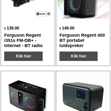
139.00
149.00
€
€
Ferguson Regent
Ferguson Regent 400
i351s FM-DB+ -
BT portabel
Internet - BT radio
luidspreker
Klik hier
Klik hier