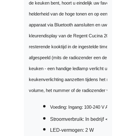
de keuken bent, hoort u eindelijk uw favoriete muziek 
helderheid van de hoge tonen en op een volume dat bij
apparaat via Bluetooth aansluiten en uw favoriete muz
kleurendisplay van de Regent Cucina 200 toont alle geg
resterende kooktijd in de ingestelde timer en zelfs 
afgespeeld (mits de radiozender een dergelijke functie
keuken - een handige ledlamp verlicht uw werkblad en
keukenverlichting aanzetten tijdens het maken van een 
volume, het nummer of de radiozender veranderen? De fu
Voeding: Ingang: 100-240 V AC, 50/60 Hz,
Stroomverbruik: In bedrijf 
⋖
 18 W; Stand
LED-vermogen: 2 W