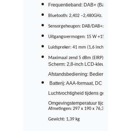
Frequentieband: DAB+ (Band III): 174,9
Bluetooth: 2,402 –2,480GHz.
Sensorgeheugen: DAB/DAB+: 30 voorkeurze
Uitgangsvermogen: 15 W +15 W (bij 4 
Ω, 1
Luidspreker: 41 mm (1,6 inch) diameter, 4 
Maximaal zend
 5 dBm (EIRP).
Afstandsbediening: Bedieningsbereik: M
Luchtvochtigheid tijdens gebruik: 40-8
Afmetingen: 297 x 190 x 76,3 mm
Gewicht: 1,39 kg