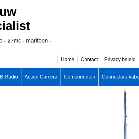
 uw
alist
o - 27mc - marifoon -
Home
Contact
Privacy beleid
CB Radio
Action Camera
Componenten
Connectors-kabe