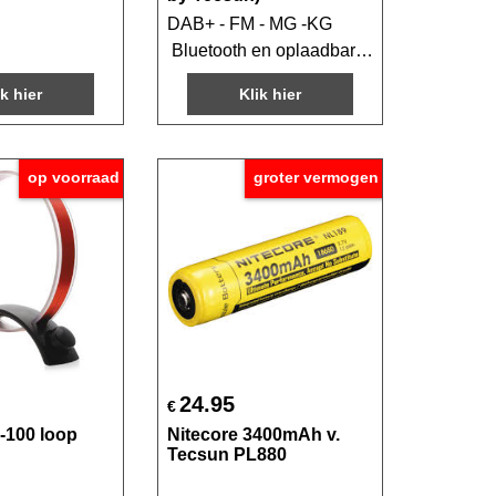
DAB+ - FM - MG -KG
Bluetooth en oplaadbare accu
ik hier
Klik hier
op voorraad
groter vermogen
24.95
€
-100 loop
Nitecore 3400mAh v.
Tecsun PL880