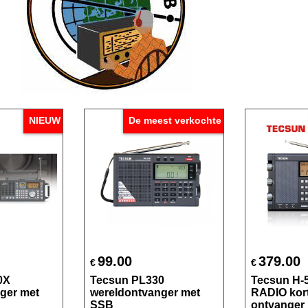
NIEUW
De meest verkochte
99.00
379.00
€
€
0X
Tecsun PL330
Tecsun H-
ger met
wereldontvanger met
RADIO kort
SSB
ontvanger