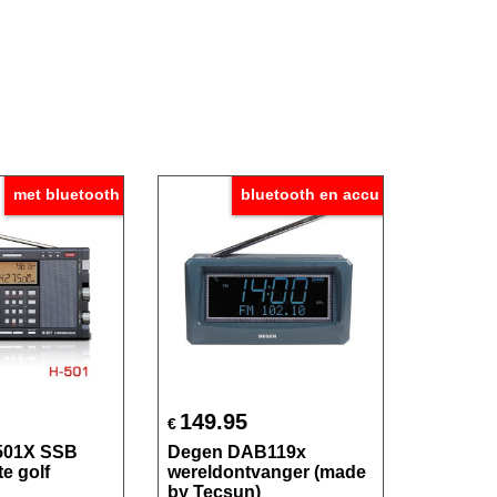
met bluetooth
bluetooth en accu
149.95
€
501X SSB
Degen DAB119x
e golf
wereldontvanger (made
by Tecsun)