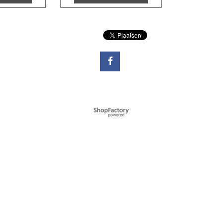
Webwinkel gemaakt met
ShopFactory webwinkel
software.