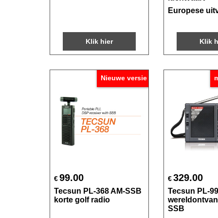
Europese uit
Klik hier
Klik h
Nieuwe versie
m
99.00
329.00
€
€
Tecsun PL-368 AM-SSB
Tecsun PL-9
korte golf radio
wereldontvan
SSB