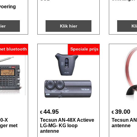
voering
ier
Klik hier
Kl
et bluetooth
Speciale prijs
44.95
39.00
€
€
90-X
Tecsun AN-48X Actieve
Tecsun AN
ger met
LG-MG- KG loop
antenne
antenne