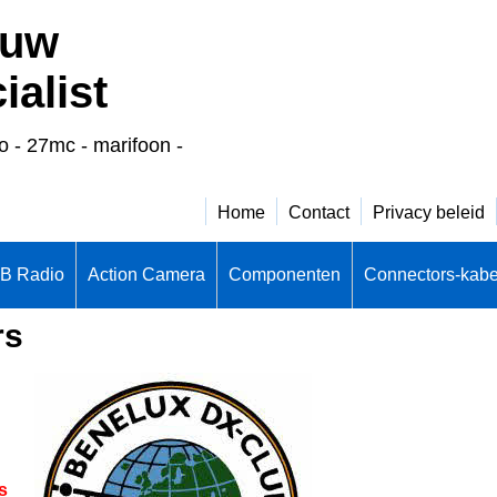
 uw
alist
o - 27mc - marifoon -
Home
Contact
Privacy beleid
CB Radio
Action Camera
Componenten
Connectors-kabe
rs
s