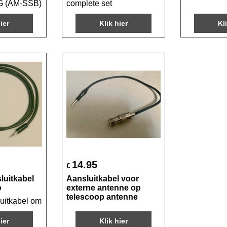
G (AM-SSB) FM
complete set
ier
Klik hier
Kl
14.95
€
luitkabel
Aansluitkabel voor
o
externe antenne op
telescoop antenne
itkabel om een buitenantenne aan een Korte Golf radio aan te s
ier
Klik hier