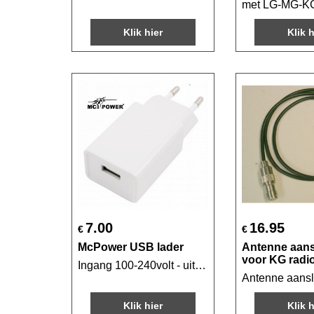
met LG-MG-K
Klik hier
Klik h
7.00
16.95
€
€
McPower USB lader
Antenne aans
voor KG radi
Ingang 100-240volt - uitgang 5volt 3 Ampere, 10watt USB-A
Antenne aanslu
Klik hier
Klik h