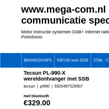
www.mega-com.nl
communicatie speci
Motor instructie systemen DAB+ Internet radi
Portofoons
BRANDSHOPS
NIEUW voor 2026
27Mc - 
Tecsun PL-990-X
wereldontvanger met SSB
tecsun
pl990
6920487529907
met bluetooth
€
329.00