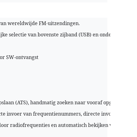
 van wereldwijde FM-uitzendingen.
jke selectie van bovenste zijband (USB) en onderste zijban
oor SW-ontvangst
pslaan (ATS), handmatig zoeken naar vooraf opgeslagen ze
te invoer van frequentienummers, directe invoer van voor
or radiofrequenties en automatisch bekijken van vooraf 