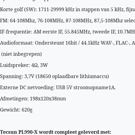
Korte golf (SW): 1711-29999 kHz in stappen van 5 kHz, fi
FM: 64-108Mhz, 76-108MHz, 87-108MHz, 87,5-108Mhz sele
IF-frequentie: AM eerste IF, 55.845MHz, tweede IF, 10.7MH
Audioformaat: Ondersteunt 16bit / 44.1kHz WAV-, FLAC-, 
 (niet inbegrepen)
Luidspreker: 4Ω, 3W
Spanning: 3,7V (18650 oplaadbare lithiumaccu)
Externe DC netvoeding: USB 5V stroomopname1A.
Afmetingen: 198x120x38mm
Gewicht: 620g
Tecsun PL990-X wordt compleet geleverd met: