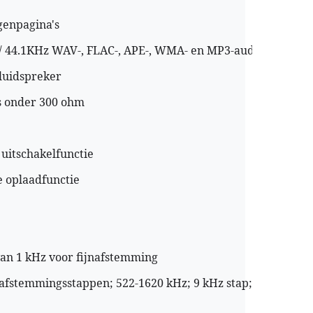
genpagina's
it / 44.1KHz WAV-, FLAC-, APE-, WMA- en MP3-audiobestand
luidspreker
ns onder 300 ohm
uitschakelfunctie
e oplaadfunctie
van 1 kHz voor fijnafstemming
afstemmingsstappen; 522-1620 kHz; 9 kHz stap; 1kHz 