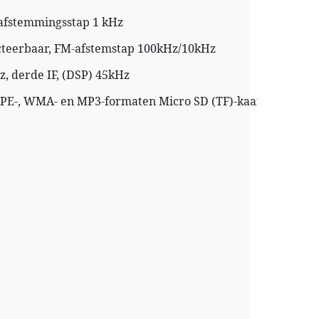
jnafstemmingsstap 1 kHz
cteerbaar, FM-afstemstap 100kHz/10kHz
z, derde IF, (DSP) 45kHz
APE-, WMA- en MP3-formaten Micro SD (TF)-kaart tot 128G