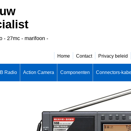
 uw
alist
o - 27mc - marifoon -
Home
Contact
Privacy beleid
CB Radio
Action Camera
Componenten
Connectors-kabe