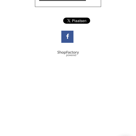
Webwinkel gemaakt met
ShopFactory webwinkel
software.