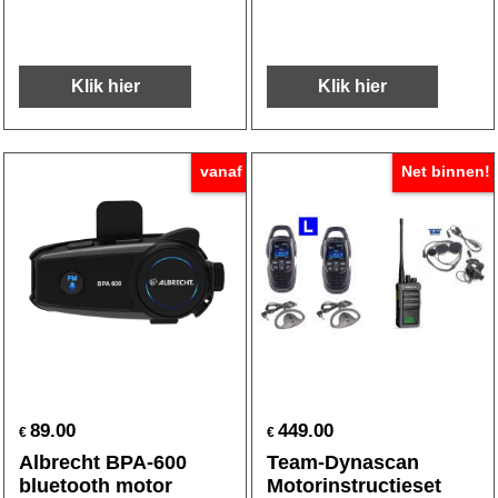
Klik hier
Klik hier
vanaf
Net binnen!
89.00
449.00
€
€
Albrecht BPA-600
Team-Dynascan
bluetooth motor
Motorinstructieset