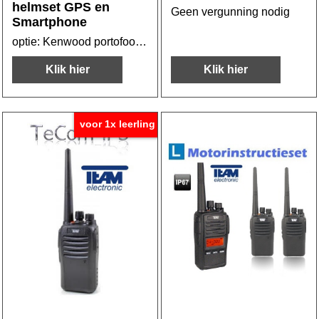
helmset GPS en
Geen vergunning nodig
Smartphone
optie: Kenwood portofoon kabel met PTT stuur schakelaar
Klik hier
Klik hier
voor 1x leerling