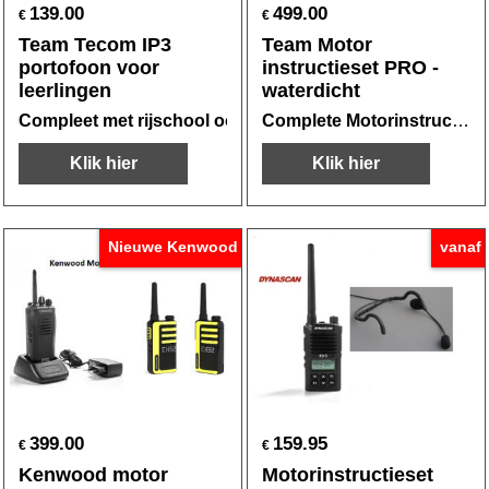
139.00
499.00
€
€
Team Tecom IP3
Team Motor
portofoon voor
instructieset PRO -
leerlingen
waterdicht
Compleet met rijschool oortelefoon EP35M
Complete Motorinstructie set -
Klik hier
Klik hier
Nieuwe Kenwood
vanaf
399.00
159.95
€
€
Kenwood motor
Motorinstructieset