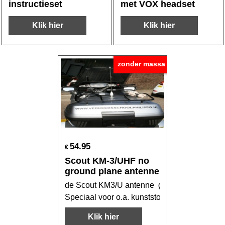
instructieset
met VOX headset
Klik hier
Klik hier
zonder massa
54.95
€
Scout KM-3/UHF no
ground plane antenne
de Scout KM3/U antenne geeft u altijd een g
Speciaal voor o.a. kunststof koffers
Klik hier