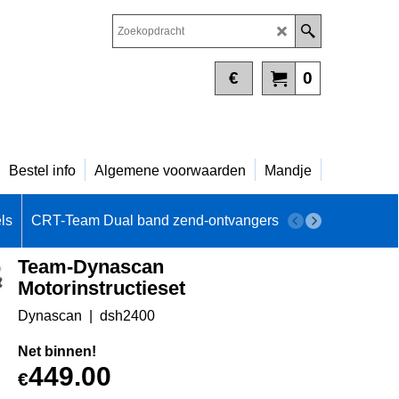
€
0
Bestel info
Algemene voorwaarden
Mandje
ls
CRT-Team Dual band zend-ontvangers
DAB+ - INTERN
Team-Dynascan
Motorinstructieset
Dynascan
dsh2400
Net binnen!
449.00
€