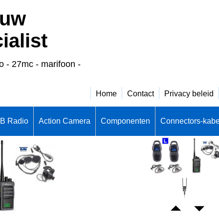
 uw
alist
o - 27mc - marifoon -
Home
Contact
Privacy beleid
CB Radio
Action Camera
Componenten
Connectors-kabe