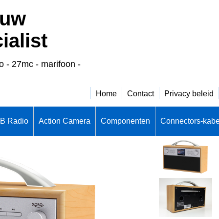
 uw
alist
o - 27mc - marifoon -
Home
Contact
Privacy beleid
CB Radio
Action Camera
Componenten
Connectors-kabe