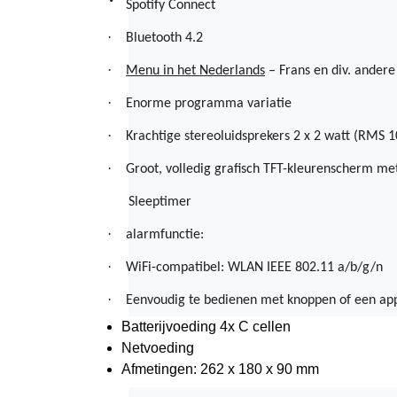
·
Spotify Connect
·
Bluetooth 4.2
·
Menu in het Nederlands
 – Frans en div. andere
·
Enorme programma variatie
·
Krachtige stereoluidsprekers 2 x 2 watt (RMS 
·
Groot, volledig grafisch TFT-kleurenscherm met
Sleeptimer
·
alarmfunctie:
·
WiFi-compatibel: WLAN IEEE 802.11 a/b/g/n
·
Eenvoudig te bedienen met knoppen of een app
Batterijvoeding 4x C cellen
Netvoeding
Afmetingen: 262 x 180 x 90 mm