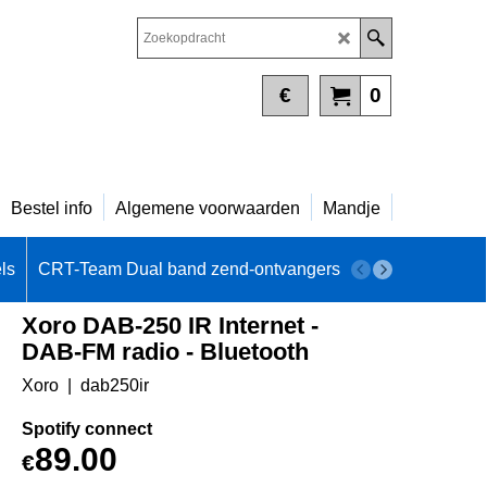
€
0
Bestel info
Algemene voorwaarden
Mandje
ls
CRT-Team Dual band zend-ontvangers
DAB+ - INTERN
Xoro DAB-250 IR Internet -
DAB-FM radio - Bluetooth
Xoro
dab250ir
Spotify connect
89.00
€