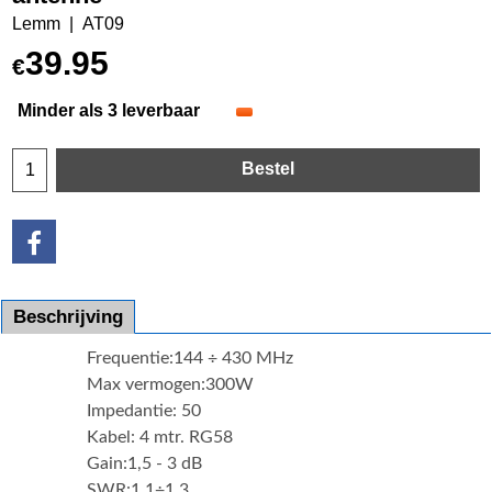
Lemm
AT09
39.95
€
Minder als 3 leverbaar
Bestel
Beschrijving
Frequentie:144 ÷ 430 MHz
Max vermogen:300W
Impedantie: 50
Kabel: 4 mtr. RG58
Gain:1,5 - 3 dB
SWR:1,1÷1,3