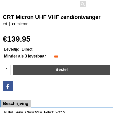
CRT Micron UHF VHF zend/ontvanger
crt
crtmicron
€
139.95
Levertijd:
Direct
Minder als 3 leverbaar
Bestel
Beschrijving
NIEUWE VERSIE MET VOX