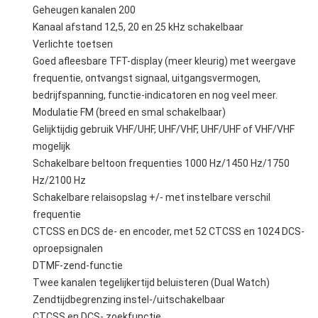
Geheugen kanalen 200
Kanaal afstand 12,5, 20 en 25 kHz schakelbaar
Verlichte toetsen
Goed afleesbare TFT-display (meer kleurig) met weergave
frequentie, ontvangst signaal, uitgangsvermogen,
bedrijfspanning, functie-indicatoren en nog veel meer.
Modulatie FM (breed en smal schakelbaar)
Gelijktijdig gebruik VHF/UHF, UHF/VHF, UHF/UHF of VHF/VHF
mogelijk
Schakelbare beltoon frequenties 1000 Hz/1450 Hz/1750
Hz/2100 Hz
Schakelbare relaisopslag +/- met instelbare verschil
frequentie
CTCSS en DCS de- en encoder, met 52 CTCSS en 1024 DCS-
oproepsignalen
DTMF-zend-functie
Twee kanalen tegelijkertijd beluisteren (Dual Watch)
Zendtijdbegrenzing instel-/uitschakelbaar
CTCSS en DCS- zoekfunctie